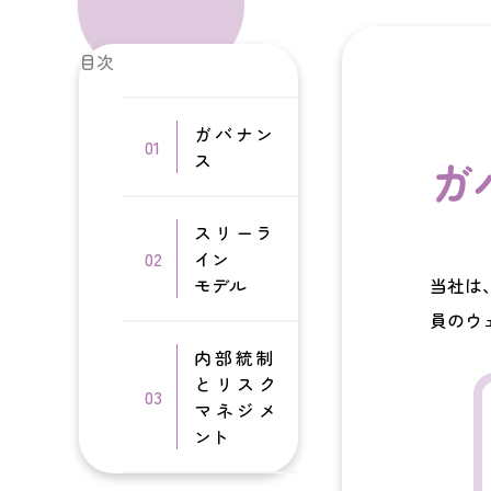
目次
ガバナン
ス
ガ
スリーラ
イン
モデル
当社は
員のウ
内部統制
とリスク
マネジメ
ント