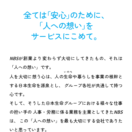
全て
は
｢安心｣
のために、
｢人への想い｣
を
サービス
に
こめて。
NBS
が創業より変わらず大切にしてきたもの、それは
「人への想い」です。
いのち
人を大切に想う心は、人の
生命
や暮らしを事業の根幹と
する日本生命を源泉とし、
グループ各社が共通して持つ
心です。
そして、そうした日本生命グループにおける様々な仕事
の担い手の
人事・労務に係る業務を主業としてきた
NBS
は、
この「人への想い」を最も大切にする会社でありた
いと思っています。