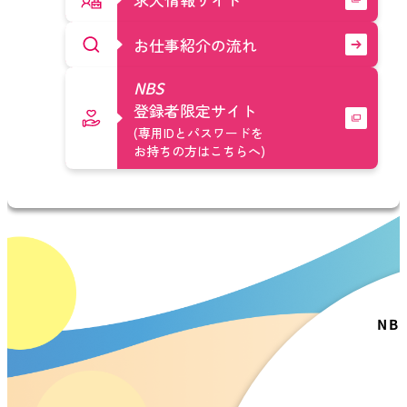
お仕事紹介の流れ
NBS
登録者限定サイト
(専用IDとパスワードを
お持ちの方はこちらへ)
NB