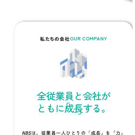
OUR COMPANY
私たちの会社
全従業員
と
会社
が
ともに
成長
する。
NBS
は、従業員一人ひとりの「成長」を「力」